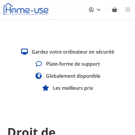
; var currentCulture =
System.Threading.Thread.CurrentThread.CurrentUICulture
Response.Cookies.Set(new HttpCookie("languageKey",
currentCulture.Name));
Gardez votre ordinateur en sécurité
Plate-forme de support
Globalement disponible
Les meilleurs prix
Droit de