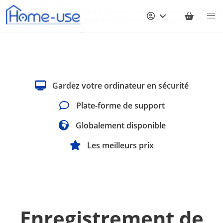
; var currentCulture =
System.Threading.Thread.CurrentThread.CurrentUICulture
Response.Cookies.Set(new HttpCookie("languageKey",
currentCulture.Name));
Gardez votre ordinateur en sécurité
Plate-forme de support
Globalement disponible
Les meilleurs prix
Enregistrement de