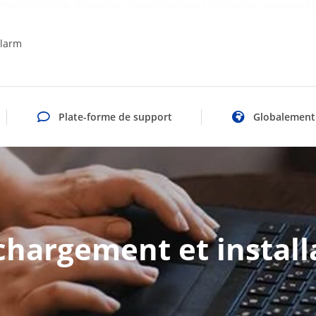
rrentUICulture; Response.Cookies.Set(new HttpCookie("languageKe
larm
Plate-forme de support
Globalement
chargement et install