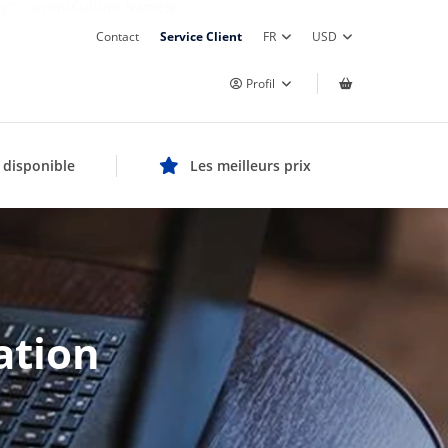
y", currentCulture.Name));
Contact
Service Client
FR
USD
Profil
 disponible
Les meilleurs prix
ation