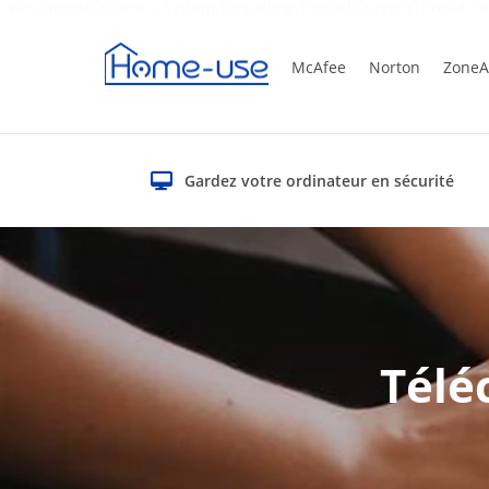
; var currentCulture = System.Threading.Thread.CurrentThread.Cu
McAfee
Norton
ZoneA
Gardez votre ordinateur en sécurité
Télé